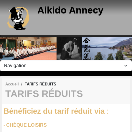
Panneau de gestion des cookies
Aikido Annecy
Accueil
TARIFS RÉDUITS
TARIFS RÉDUITS
Bénéficiez du tarif réduit via
:
-
CHÈQUE LOISIRS