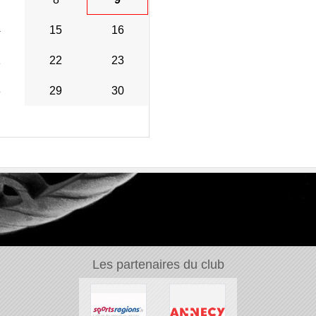
4
15
16
1
22
23
8
29
30
Les partenaires du club