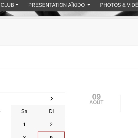
U CLUB
PRESENTATION AÏKIDO
PHOTOS & VID
09
AOÛT
e
Sa
Di
1
2
8
9