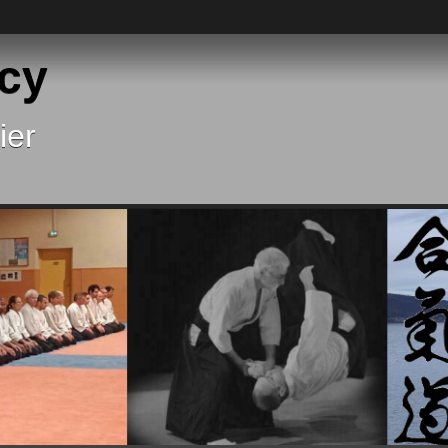
cy
ier