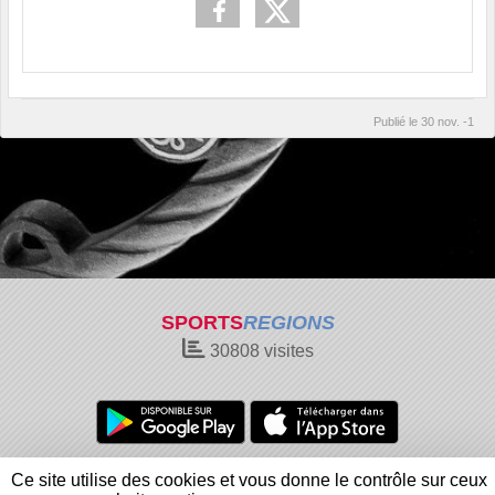
Publié le
30 nov. -1
SPORTS
REGIONS
30808
visites
Charte cookies
Gestion des cookies
Ce site utilise des cookies et vous donne le contrôle sur ceux